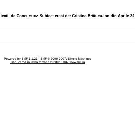
ii de Concurs => Subiect creat de: Cristina Brătucu-Ion din Aprile 24,
Powered by SMF 1.1.21
|
SMF © 2006-2007, Simple Machines
Traducerea în limba română © 2006-2007 www.smf.ro