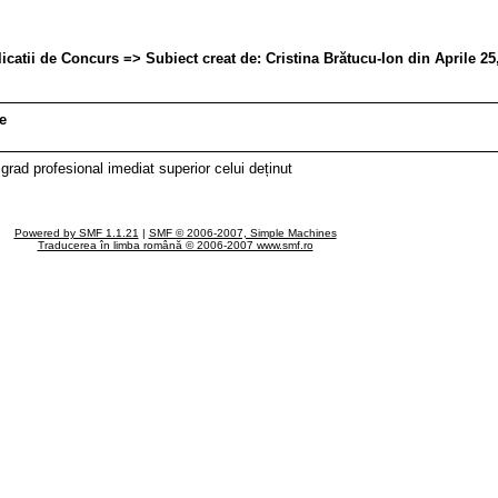
ii de Concurs => Subiect creat de: Cristina Brătucu-Ion din Aprile 25
e
grad profesional imediat superior celui deținut
Powered by SMF 1.1.21
|
SMF © 2006-2007, Simple Machines
Traducerea în limba română © 2006-2007 www.smf.ro