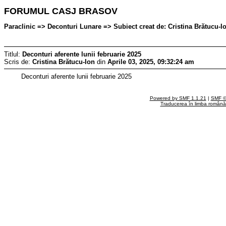
FORUMUL CASJ BRASOV
Paraclinic => Deconturi Lunare => Subiect creat de: Cristina Brătucu-Io
Titlul:
Deconturi aferente lunii februarie 2025
Scris de:
Cristina Brătucu-Ion
din
Aprile 03, 2025, 09:32:24 am
Deconturi aferente lunii februarie 2025
Powered by SMF 1.1.21
|
SMF ©
Traducerea în limba român