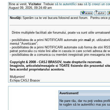
Bine ai venit,
Vizitator
. Trebuie
să te autentifici
sau
să îţi creezi un co
August 09, 2026, 09:24:49 am
Noutăţi:
Sperăm ca te vei bucura folosind acest forum. Pentru orice
Dintre multiplele facilitati ale forumului, poate va sunt utile urmatoare
- posibilitatea de a primi NOTIFICARI automate prin
mail
pt. utilizator
meniul "Avertizare";
- posibilitatea de a primi NOTIFICARI automate sub forma de stiri RSS
patrat portocaliu cu niste linii albe in casuta in care scrieti adresa de w
- posibilitatea de a comunica cu membrii inregistrati prin mesageria in
Copyright & 2008 - CASJ BRASOV, toate drepturile rezervate.
Imaginile, articolele/mesajele si TOATE fisierele din prezentul sit
fara acordul proprietarului acestora.
Mulţumim!
Echipa CASJ Brasov
Avertisment!
Ne pare rău, dar nu poţi vedea profi
te rugăm să te autentifici mai jos 