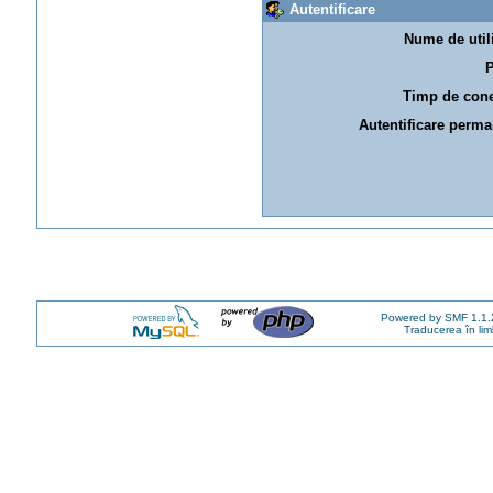
Autentificare
Nume de utili
P
Timp de cone
Autentificare perma
Powered by SMF 1.1.
Traducerea în li