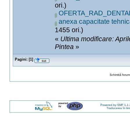
ori.)
OFERTA_RAD_DENTAR
anexa capacitate tehni
1455 ori.)
«
Ultima modificare: Apri
Pintea
»
Pagini:
[
1
]
Schimbă forumu
Powered by SMF 1.1.
Traducerea în li