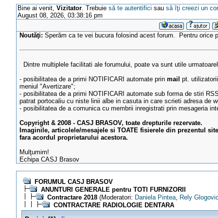
Bine ai venit,
Vizitator
. Trebuie
să te autentifici
sau
să îţi creezi un co
August 08, 2026, 03:38:16 pm
Noutăţi:
Sperăm ca te vei bucura folosind acest forum. Pentru orice
Dintre multiplele facilitati ale forumului, poate va sunt utile urmatoare
- posibilitatea de a primi NOTIFICARI automate prin
mail
pt. utilizator
meniul "Avertizare";
- posibilitatea de a primi NOTIFICARI automate sub forma de stiri RSS
patrat portocaliu cu niste linii albe in casuta in care scrieti adresa de w
- posibilitatea de a comunica cu membrii inregistrati prin mesageria in
Copyright & 2008 - CASJ BRASOV, toate drepturile rezervate.
Imaginile, articolele/mesajele si TOATE fisierele din prezentul sit
fara acordul proprietarului acestora.
Mulţumim!
Echipa CASJ Brasov
FORUMUL CASJ BRASOV
ANUNTURI GENERALE pentru TOTI FURNIZORII
Contractare 2018
(Moderatori:
Daniela Pintea
,
Rely Glogovi
CONTRACTARE RADIOLOGIE DENTARA