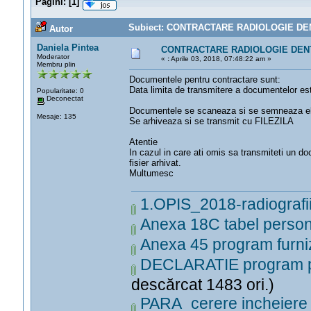
Pagini:
[
1
]
Subiect: CONTRACTARE RADIOLOGIE DENTA
Autor
Daniela Pintea
CONTRACTARE RADIOLOGIE DEN
Moderator
«
:
Aprile 03, 2018, 07:48:22 am »
Membru plin
Documentele pentru contractare sunt:
Data limita de transmitere a documentelor es
Popularitate: 0
Deconectat
Documentele se scaneaza si se semneaza el
Mesaje: 135
Se arhiveaza si se transmit cu FILEZILA
Atentie
In cazul in care ati omis sa transmiteti un d
fisier arhivat.
Multumesc
1.OPIS_2018-radiografii
Anexa 18C tabel perso
Anexa 45 program furni
DECLARATIE program per
descărcat 1483 ori.)
PARA_cerere incheiere 