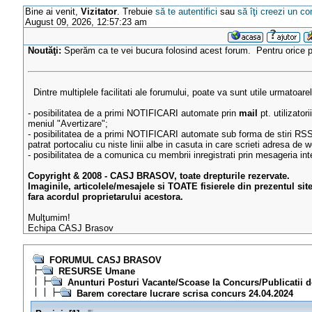
Bine ai venit,
Vizitator
. Trebuie
să te autentifici
sau
să îţi creezi un co
August 09, 2026, 12:57:23 am
Noutăţi:
Sperăm ca te vei bucura folosind acest forum. Pentru orice
Dintre multiplele facilitati ale forumului, poate va sunt utile urmatoare
- posibilitatea de a primi NOTIFICARI automate prin
mail
pt. utilizator
meniul "Avertizare";
- posibilitatea de a primi NOTIFICARI automate sub forma de stiri RSS
patrat portocaliu cu niste linii albe in casuta in care scrieti adresa de w
- posibilitatea de a comunica cu membrii inregistrati prin mesageria in
Copyright & 2008 - CASJ BRASOV, toate drepturile rezervate.
Imaginile, articolele/mesajele si TOATE fisierele din prezentul sit
fara acordul proprietarului acestora.
Mulţumim!
Echipa CASJ Brasov
FORUMUL CASJ BRASOV
RESURSE Umane
Anunturi Posturi Vacante/Scoase la Concurs/Publicatii 
Barem corectare lucrare scrisa concurs 24.04.2024