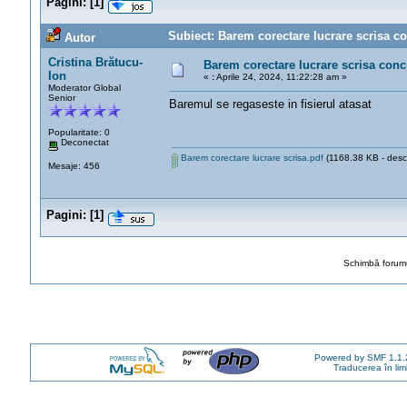
Pagini:
[
1
]
Subiect: Barem corectare lucrare scrisa co
Autor
Cristina Brătucu-
Barem corectare lucrare scrisa conc
Ion
«
:
Aprile 24, 2024, 11:22:28 am »
Moderator Global
Senior
Baremul se regaseste in fisierul atasat
Popularitate: 0
Deconectat
Barem corectare lucrare scrisa.pdf
(1168.38 KB - descă
Mesaje: 456
Pagini:
[
1
]
Schimbă forumu
Powered by SMF 1.1.
Traducerea în li