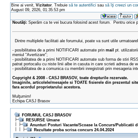
Bine ai venit,
Vizitator
. Trebuie
să te autentifici
sau
să îţi creezi un co
August 09, 2026, 01:35:53 pm
Noutăţi:
Sperăm ca te vei bucura folosind acest forum. Pentru orice
Dintre multiplele facilitati ale forumului, poate va sunt utile urmatoare
- posibilitatea de a primi NOTIFICARI automate prin
mail
pt. utilizator
meniul "Avertizare";
- posibilitatea de a primi NOTIFICARI automate sub forma de stiri RSS
patrat portocaliu cu niste linii albe in casuta in care scrieti adresa de w
- posibilitatea de a comunica cu membrii inregistrati prin mesageria in
Copyright & 2008 - CASJ BRASOV, toate drepturile rezervate.
Imaginile, articolele/mesajele si TOATE fisierele din prezentul sit
fara acordul proprietarului acestora.
Mulţumim!
Echipa CASJ Brasov
FORUMUL CASJ BRASOV
RESURSE Umane
Anunturi Posturi Vacante/Scoase la Concurs/Publicatii 
Rezultate proba scrisa concurs 24.04.2024