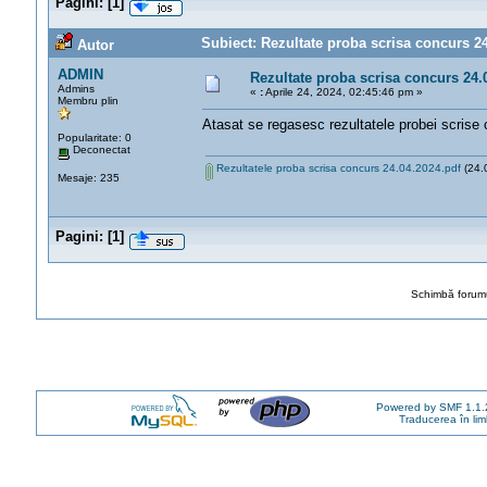
Pagini:
[
1
]
Subiect: Rezultate proba scrisa concurs 24.
Autor
ADMIN
Rezultate proba scrisa concurs 24.
Admins
«
:
Aprile 24, 2024, 02:45:46 pm »
Membru plin
Atasat se regasesc rezultatele probei scrise
Popularitate: 0
Deconectat
Rezultatele proba scrisa concurs 24.04.2024.pdf
(24.0
Mesaje: 235
Pagini:
[
1
]
Schimbă forumu
Powered by SMF 1.1.
Traducerea în li