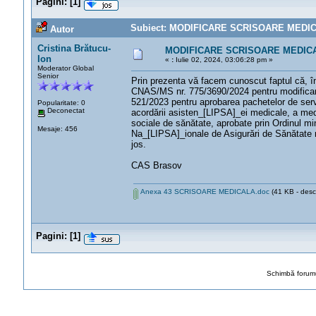
Pagini:
[
1
]
Subiect: MODIFICARE SCRISOARE MEDICAL
Autor
Cristina Brătucu-
MODIFICARE SCRISOARE MEDIC
Ion
«
:
Iulie 02, 2024, 03:06:28 pm »
Moderator Global
Senior
Prin prezenta vă facem cunoscut faptul că, 
CNAS/MS nr. 775/3690/2024 pentru modificare
521/2023 pentru aprobarea pachetelor de serv
Popularitate: 0
Deconectat
acordării asisten_[LIPSA]_ei medicale, a medi
sociale de sănătate, aprobate prin Ordinul mi
Mesaje: 456
Na_[LIPSA]_ionale de Asigurări de Sănătate n
jos.
CAS Brasov
Anexa 43 SCRISOARE MEDICALA.doc
(41 KB - descă
Pagini:
[
1
]
Schimbă forumu