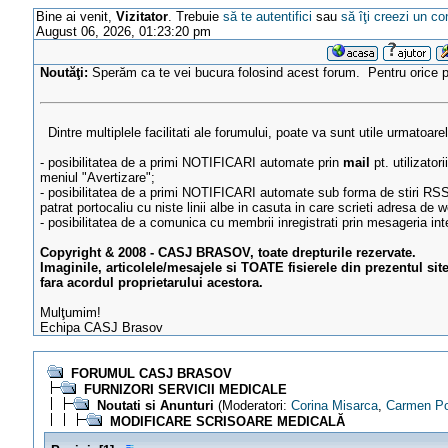
Bine ai venit,
Vizitator
. Trebuie
să te autentifici
sau
să îţi creezi un co
August 06, 2026, 01:23:20 pm
Noutăţi:
Sperăm ca te vei bucura folosind acest forum. Pentru orice
Dintre multiplele facilitati ale forumului, poate va sunt utile urmatoare
- posibilitatea de a primi NOTIFICARI automate prin
mail
pt. utilizator
meniul "Avertizare";
- posibilitatea de a primi NOTIFICARI automate sub forma de stiri RSS
patrat portocaliu cu niste linii albe in casuta in care scrieti adresa de w
- posibilitatea de a comunica cu membrii inregistrati prin mesageria in
Copyright & 2008 - CASJ BRASOV, toate drepturile rezervate.
Imaginile, articolele/mesajele si TOATE fisierele din prezentul sit
fara acordul proprietarului acestora.
Mulţumim!
Echipa CASJ Brasov
FORUMUL CASJ BRASOV
FURNIZORI SERVICII MEDICALE
Noutati si Anunturi
(Moderatori:
Corina Misarca
,
Carmen P
MODIFICARE SCRISOARE MEDICALĂ