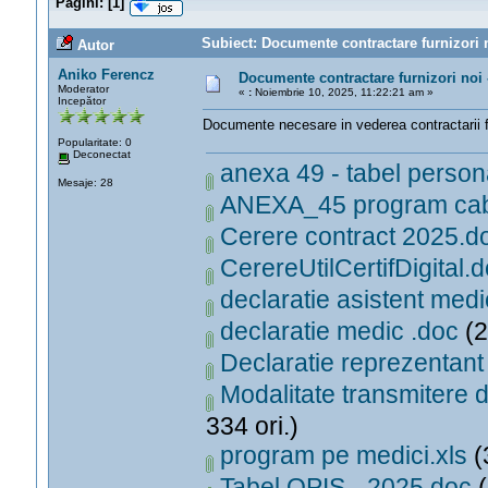
Pagini:
[
1
]
Subiect: Documente contractare furnizori 
Autor
Aniko Ferencz
Documente contractare furnizori n
Moderator
«
:
Noiembrie 10, 2025, 11:22:21 am »
Incepător
Documente necesare in vederea contractarii fu
Popularitate: 0
Deconectat
anexa 49 - tabel persona
Mesaje: 28
ANEXA_45 program cab
Cerere contract 2025.d
CerereUtilCertifDigital.
declaratie asistent med
declaratie medic .doc
(2
Declaratie reprezentant 
Modalitate transmitere d
334 ori.)
program pe medici.xls
(
Tabel OPIS - 2025.doc
(