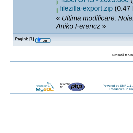
filezilla-export.zip
(0.47 
«
Ultima modificare: Noi
Aniko Ferencz
»
Pagini:
[
1
]
Schimbă forumu
Powered by SMF 1.1.
Traducerea în li