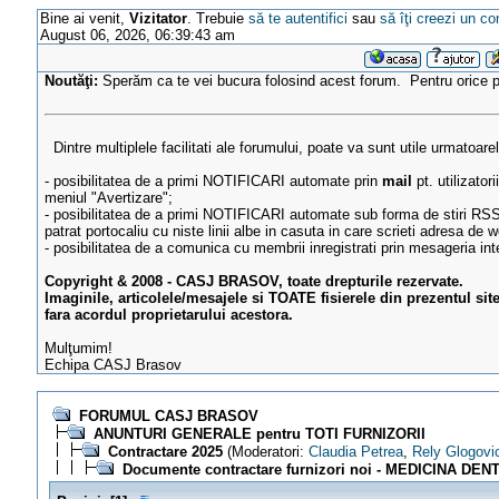
Bine ai venit,
Vizitator
. Trebuie
să te autentifici
sau
să îţi creezi un co
August 06, 2026, 06:39:43 am
Noutăţi:
Sperăm ca te vei bucura folosind acest forum. Pentru orice
Dintre multiplele facilitati ale forumului, poate va sunt utile urmatoare
- posibilitatea de a primi NOTIFICARI automate prin
mail
pt. utilizator
meniul "Avertizare";
- posibilitatea de a primi NOTIFICARI automate sub forma de stiri RSS
patrat portocaliu cu niste linii albe in casuta in care scrieti adresa de w
- posibilitatea de a comunica cu membrii inregistrati prin mesageria in
Copyright & 2008 - CASJ BRASOV, toate drepturile rezervate.
Imaginile, articolele/mesajele si TOATE fisierele din prezentul sit
fara acordul proprietarului acestora.
Mulţumim!
Echipa CASJ Brasov
FORUMUL CASJ BRASOV
ANUNTURI GENERALE pentru TOTI FURNIZORII
Contractare 2025
(Moderatori:
Claudia Petrea
,
Rely Glogovi
Documente contractare furnizori noi - MEDICINA DEN