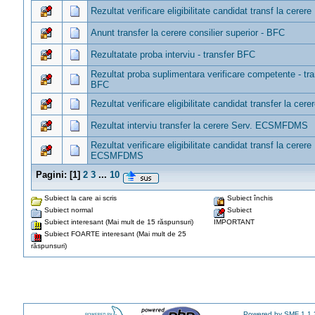
Rezultat verificare eligibilitate candidat transf la cerer
Anunt transfer la cerere consilier superior - BFC
Rezultatate proba interviu - transfer BFC
Rezultat proba suplimentara verificare competente - tra
BFC
Rezultat verificare eligibilitate candidat transfer la cer
Rezultat interviu transfer la cerere Serv. ECSMFDMS
Rezultat verificare eligibilitate candidat transf la cerere
ECSMFDMS
Pagini:
[
1
]
2
3
...
10
Subiect la care ai scris
Subiect închis
Subiect normal
Subiect
Subiect interesant (Mai mult de 15 răspunsuri)
IMPORTANT
Subiect FOARTE interesant (Mai mult de 25
răspunsuri)
Powered by SMF 1.1.