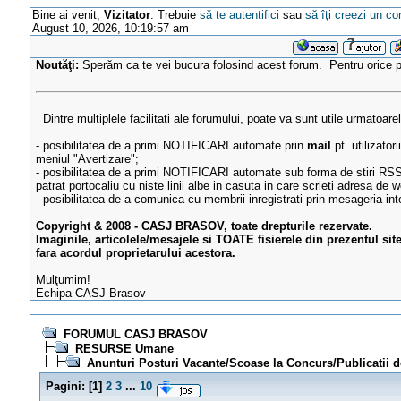
Bine ai venit,
Vizitator
. Trebuie
să te autentifici
sau
să îţi creezi un co
August 10, 2026, 10:19:57 am
Noutăţi:
Sperăm ca te vei bucura folosind acest forum. Pentru orice
Dintre multiplele facilitati ale forumului, poate va sunt utile urmatoare
- posibilitatea de a primi NOTIFICARI automate prin
mail
pt. utilizator
meniul "Avertizare";
- posibilitatea de a primi NOTIFICARI automate sub forma de stiri RSS
patrat portocaliu cu niste linii albe in casuta in care scrieti adresa de w
- posibilitatea de a comunica cu membrii inregistrati prin mesageria in
Copyright & 2008 - CASJ BRASOV, toate drepturile rezervate.
Imaginile, articolele/mesajele si TOATE fisierele din prezentul sit
fara acordul proprietarului acestora.
Mulţumim!
Echipa CASJ Brasov
FORUMUL CASJ BRASOV
RESURSE Umane
Anunturi Posturi Vacante/Scoase la Concurs/Publicatii 
Pagini:
[
1
]
2
3
...
10