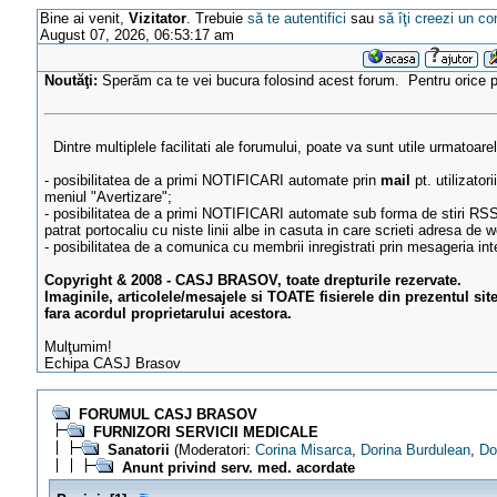
Bine ai venit,
Vizitator
. Trebuie
să te autentifici
sau
să îţi creezi un co
August 07, 2026, 06:53:17 am
Noutăţi:
Sperăm ca te vei bucura folosind acest forum. Pentru orice
Dintre multiplele facilitati ale forumului, poate va sunt utile urmatoare
- posibilitatea de a primi NOTIFICARI automate prin
mail
pt. utilizator
meniul "Avertizare";
- posibilitatea de a primi NOTIFICARI automate sub forma de stiri RSS
patrat portocaliu cu niste linii albe in casuta in care scrieti adresa de w
- posibilitatea de a comunica cu membrii inregistrati prin mesageria in
Copyright & 2008 - CASJ BRASOV, toate drepturile rezervate.
Imaginile, articolele/mesajele si TOATE fisierele din prezentul sit
fara acordul proprietarului acestora.
Mulţumim!
Echipa CASJ Brasov
FORUMUL CASJ BRASOV
FURNIZORI SERVICII MEDICALE
Sanatorii
(Moderatori:
Corina Misarca
,
Dorina Burdulean
,
Do
Anunt privind serv. med. acordate