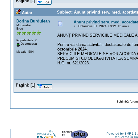
Pagini:
[
1
]
Subiect: Anunt privind serv. med. acordate 
Autor
Dorina Burdulean
Anunt privind serv. med. acordat
Moderator
«
:
Octombrie 01, 2024, 09:21:15 am »
Erou
ANUNȚ PRIVIND SERVICIILE MEDICALE 
Popularitate: 0
Deconectat
Pentru validarea activitatii desfasurate de fur
octombrie 2024
,
Mesaje: 584
SERVICIILE MEDICALE SE VOR ACORDA 
PRECUM SI CU OBLIGATIVITATEA SEMNAR
H.G. nr. 521/2023.
Pagini:
[
1
]
Schimbă forumu
Powered by SMF 1.1.
Traducerea în li