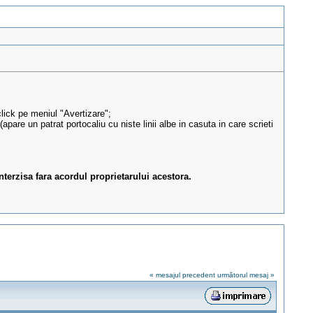
 click pe meniul "Avertizare";
s(apare un patrat portocaliu cu niste linii albe in casuta in care scrieti
nterzisa fara acordul proprietarului acestora.
« mesajul precedent
următorul mesaj »