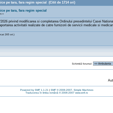
ce pe tara, fara regim special (Citit de 1714 ori)
ice pe tara, fara regim special
m »
6/2026 privind modificarea si completarea Ordinului presedintelui Casei Nation
aportarea activitatii realizate de catre furnizorii de servicii medicale si medic
at 265 ori.)
Schimbă forumul:
Aut
Powered by SMF 1.1.21
|
SMF © 2006-2007, Simple Machines
Traducerea în limba română © 2006-2007 www.smf.ro