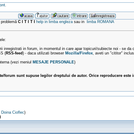
cont
.
e problemă
C I T I T I
help in limba engleza
sau in
limba ROMANA
ele:
orii inregistrati in forum, in momentul in care apar topicuri/subiecte noi - se da
SS (
RSS-feed
) - daca utilizati browser
Mozilla/Firefox
, aveti un "cititor" inclu
interna (vezi meniul
MESAJE PERSONALE
)
ite/forum sunt supuse legilor dreptului de autor. Orice reproducere este i
,
Doina Cioflec
)
l