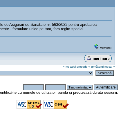
ale de Asigurari de Sanatate nr. 563/2023 pentru aprobarea
amente - formulare unice pe tara, fara regim special
Memorat
« mesajul precedent
următorul mesaj »
entifică-te cu numele de utilizator, parola şi precizează durata sesiunii.