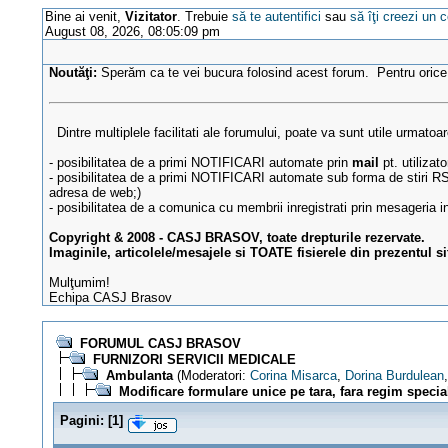
Bine ai venit,
Vizitator
. Trebuie
să te autentifici
sau
să îţi creezi un 
August 08, 2026, 08:05:09 pm
Noutăţi:
Sperăm ca te vei bucura folosind acest forum. Pentru oric
Dintre multiplele facilitati ale forumului, poate va sunt utile urmatoar
- posibilitatea de a primi NOTIFICARI automate prin
mail
pt. utilizat
- posibilitatea de a primi NOTIFICARI automate sub forma de stiri R
adresa de web;)
- posibilitatea de a comunica cu membrii inregistrati prin mesageria 
Copyright & 2008 - CASJ BRASOV, toate drepturile rezervate.
Imaginile, articolele/mesajele si TOATE fisierele din prezentul s
Mulţumim!
Echipa CASJ Brasov
FORUMUL CASJ BRASOV
FURNIZORI SERVICII MEDICALE
Ambulanta
(Moderatori:
Corina Misarca
,
Dorina Burdulean
Modificare formulare unice pe tara, fara regim specia
Pagini:
[
1
]