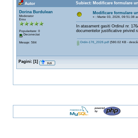
Subiect: Modificare formulare uni
Autor
Dorina Burdulean
Modificare formulare un
Moderator
«
:
Martie 03, 2026, 09:51:38 a
Erou
In atasament gasiti Ordinul nr. 17
documentelor justificative privind r
Popularitate: 0
Deconectat
Ordin-176_2026.pdf
(580.02 KB - descărc
Mesaje: 584
Pagini:
[
1
]